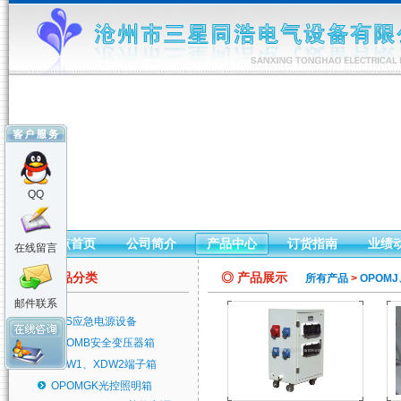
QQ
站点首页
公司简介
产品中心
订货指南
业绩
在线留言
◎ 产品分类
◎ 产品展示
所有产品
>
OPOM
邮件联系
EPS应急电源设备
OPOMB安全变压器箱
XDW1、XDW2端子箱
OPOMGK光控照明箱