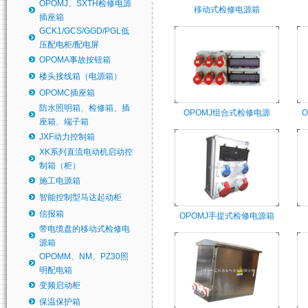
OPOMJ、SXTH检修电源
移动式检修电源箱
插座箱
GCK1/GCS/GGD/PGL低
压配电柜/配电屏
OPOMA事故按钮箱
楼头接线箱（电源箱）
OPOMC插座箱
防水照明箱、检修箱、插
OPOMJ组合式检修电源
座箱、端子箱
JXF动力控制箱
XK系列直流电动机启动控
制箱（柜）
施工电源箱
智能控制型马达起动柜
信报箱
OPOMJ手提式检修电源箱
带电缆盘的移动式检修电
源箱
OPOMM、NM、PZ30照
明配电箱
变频启动柜
保温保护箱