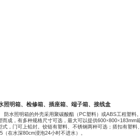
水照明箱、检修箱、插座箱、端子箱、接线盒
防水照明箱的外壳采用聚碳酸酯（
PC
塑料）或
ABS
工程塑料
塑而成，有多种规格尺寸可选，最大可以提供
600
×
800
×
183mm
型式，门可上铅封。铰链有塑料、不锈钢两种可选；搭扣有塑料
65
（在水深
80cm
浸泡
24
小时不进水）。