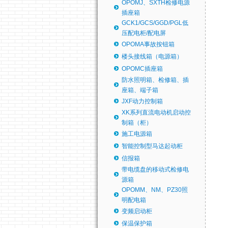
OPOMJ、SXTH检修电源
插座箱
GCK1/GCS/GGD/PGL低
压配电柜/配电屏
OPOMA事故按钮箱
楼头接线箱（电源箱）
OPOMC插座箱
防水照明箱、检修箱、插
座箱、端子箱
JXF动力控制箱
XK系列直流电动机启动控
制箱（柜）
施工电源箱
智能控制型马达起动柜
信报箱
带电缆盘的移动式检修电
源箱
OPOMM、NM、PZ30照
明配电箱
变频启动柜
保温保护箱